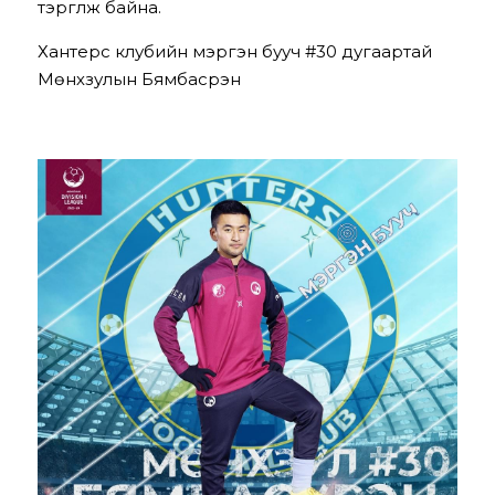
тэргүүлж байна. 
Хантерс клубийн мэргэн бууч #30 дугаартай 
Мөнхзулын Бямбасүрэн 