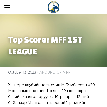
Home
News
Top Scorer MFF 1ST 
Media
LEAGUE
Hunters FC Academy
Gallery
Video
Hunters FC 1st League
·
Hunters FC 2nd League
October 13, 2023
AROUND OF MFF
About us
Хантерс клубийн тамирчин М.Бямбасүрэн #30, 
Монголын үндэсний 1-р лигт 10 гоол эсрэг 
багийн хаалгад оруулж  10-р сарын 12-ний 
байдлаар Монголын үндэсний 1-р лигийг 